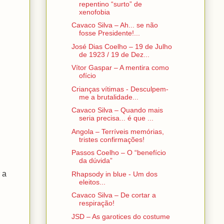
repentino “surto” de
xenofobia
Cavaco Silva – Ah... se não
fosse Presidente!...
José Dias Coelho – 19 de Julho
de 1923 / 19 de Dez...
Vítor Gaspar – A mentira como
ofício
Crianças vítimas - Desculpem-
me a brutalidade...
Cavaco Silva – Quando mais
seria precisa... é que ...
Angola – Terríveis memórias,
tristes confirmações!
Passos Coelho – O “benefício
da dúvida”
 a
Rhapsody in blue - Um dos
eleitos...
Cavaco Silva – De cortar a
respiração!
JSD – As garotices do costume