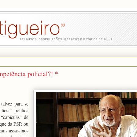
petência policial?! *
talvez para se
ícia” política
“capicuas” de
oque da PSP, ou
uns assassinos