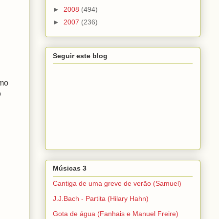
►
2008
(494)
►
2007
(236)
Seguir este blog
omo
o
Músicas 3
Cantiga de uma greve de verão (Samuel)
J.J.Bach - Partita (Hilary Hahn)
Gota de água (Fanhais e Manuel Freire)