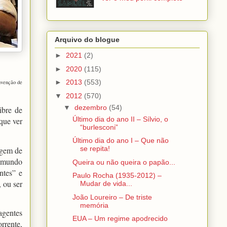
Arquivo do blogue
►
2021
(2)
►
2020
(115)
►
2013
(553)
invenção de
▼
2012
(570)
▼
dezembro
(54)
ibre de
Último dia do ano II – Sílvio, o
que ver
“burlesconi”
Último dia do ano I – Que não
se repita!
agem de
 mundo
Queira ou não queira o papão...
ntes” e
Paulo Rocha (1935-2012) –
, ou ser
Mudar de vida...
João Loureiro – De triste
memória
agentes
EUA – Um regime apodrecido
rrente,