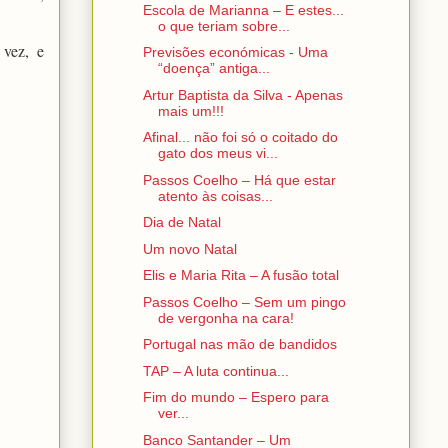
Escola de Marianna – E estes...
o que teriam sobre...
 vez, e
Previsões económicas - Uma
“doença” antiga...
Artur Baptista da Silva - Apenas
mais um!!!
Afinal... não foi só o coitado do
gato dos meus vi...
Passos Coelho – Há que estar
atento às coisas...
Dia de Natal
Um novo Natal
Elis e Maria Rita – A fusão total
Passos Coelho – Sem um pingo
de vergonha na cara!
Portugal nas mão de bandidos
TAP – A luta continua...
Fim do mundo – Espero para
ver...
Banco Santander – Um