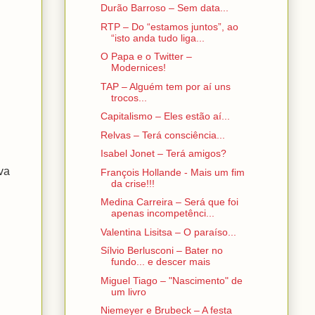
Durão Barroso – Sem data...
RTP – Do “estamos juntos”, ao
“isto anda tudo liga...
O Papa e o Twitter –
Modernices!
TAP – Alguém tem por aí uns
trocos...
Capitalismo – Eles estão aí...
Relvas – Terá consciência...
Isabel Jonet – Terá amigos?
va
François Hollande - Mais um fim
da crise!!!
Medina Carreira – Será que foi
apenas incompetênci...
Valentina Lisitsa – O paraíso...
Sílvio Berlusconi – Bater no
fundo... e descer mais
Miguel Tiago – "Nascimento" de
um livro
Niemeyer e Brubeck – A festa