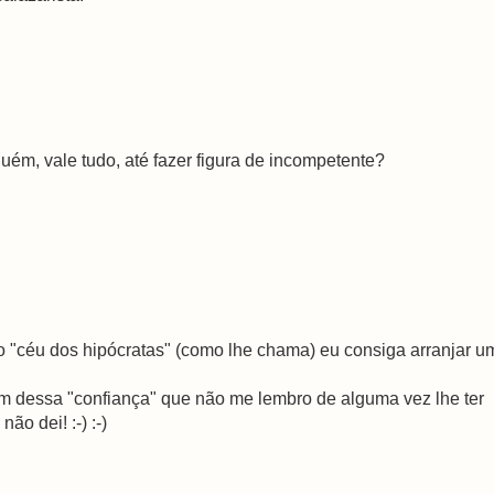
guém, vale tudo, até fazer figura de incompetente?
o "céu dos hipócratas" (como lhe chama) eu consiga arranjar u
em dessa "confiança" que não me lembro de alguma vez lhe ter
o dei! :-) :-)