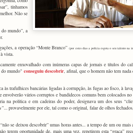
vergonha, como
sar”, tínhamos
melhor. Não se
ia do mundo”, a
r.
tigações, a operação “Monte Branco”
(por estes dias a polícia esgota o seu talento na 
à vista.
icamente enxovalhado com inúmeras capas de jornais e títulos do cal
conseguiu descobrir
cia do mundo"
, afinal, que o homem não tem nada 
 às trafulhices bancárias ligadas à corrupção, às fugas ao fisco, à lav
ue envolverão vários corruptos e
bandidecos
comuns bem colocados no
ria na política e em cadeiras do poder, designava um dos seus “clie
a”
... provavelmente por ele, tal como o original, falar de olhos fechados
, “não se deixou descobrir” umas horas antes... a tempo de um ou mais 
 não terem oportunidade de, mais uma vez, repetirem esta “graça” reco