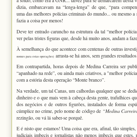
a soldo, como era a GNR... talvez para se demarcarem dessa 
dizia, embarcavam na “
lenga-lenga
” de que, “para compen
uma das melhores polícias criminais do mundo... ou mesmo a 
fazia a coisa por menos!
Deve ter entrado caruncho na estrutura da tal “melhor políc
ver pelas tristes figuras que, desde há muito anos, andam a faze
À semelhança do que acontece com centenas de outras inves
arrasta-se há anos, sem grandes resultados 
nomes para estas operações)
Em contrapartida, horas depois de Medina Carreira ser publ
“apanhado na rede”, ou ainda mais criativos, a "melhor polí
com a estória desta operação “Monte branco”.
Na verdade, um tal Canas, um calhordas qualquer que se dedica
dinheiro e o que mais vem à cabeça desta gente, trafulhices q
dos negócios e de outros figurões, instalados de forma espú
cúmplice no crime, pelo nome de código de
“Medina Carreir
rezingão, ou vá lá saber-se porquê.
E é nisto que estamos! Uma coisa que era, afinal, tão simples
judiciais imbecis e jornalistas não menos imbecis que estes,