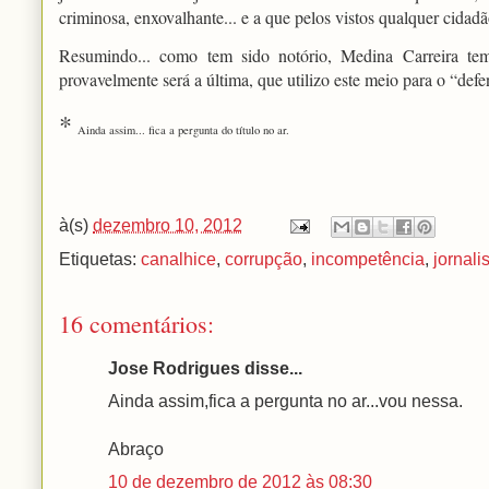
criminosa, enxovalhante... e a que pelos vistos qualquer cidadão
Resumindo... como tem sido notório, Medina Carreira te
provavelmente será a última, que utilizo este meio para o “defe
*
Ainda assim... fica a pergunta do título no ar.
à(s)
dezembro 10, 2012
Etiquetas:
canalhice
,
corrupção
,
incompetência
,
jornal
16 comentários:
Jose Rodrigues disse...
Ainda assim,fica a pergunta no ar...vou nessa.
Abraço
10 de dezembro de 2012 às 08:30