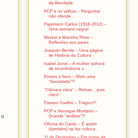
da liberdade
PCP e os velhos – Perguntar
não ofende...
Papiniano Carlos (1918-2012) –
Uma semana negra!
Merkel e Marinho Pinto –
Reflexões aos pares
Joaquim Benite – Uma página
de História da Cultura
Isabel Jonet – A mulher sofrerá
de incontinência v...
Ensino e fisco – Mais uma
“fascistada”!!!
“Câmara clara” – Relvas... pois
claro!
Passos Coelho – Trágico!!!
PCP e Henrique Monteiro –
Grande “análise”!!!
 o
Oficina do Canto – E assim
(também) se faz cultura...
1º de Dezembro – Em nome da